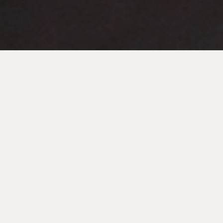
OM OSS
Vår investeringsfilosofi:
Konsentrert portefølje
og langsiktig fokus